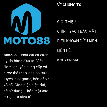
VỀ CHÚNG TÔI
GIỚI THIỆU
CHÍNH SÁCH BẢO MẬT
ĐIỀU KHOẢN ĐIỀU KIÊN
LIÊN HỆ
Moto88
– Nhà cái cá cược
KHUYẾN MÃI
uy tín hàng đầu tại Việt
Nam, chuyên cung cấp cá
cược thể thao, casino trực
tuyến, slot game, bắn cá và
xổ số. Giao diện hiện đại,
dễ sử dụng – bảo mật cao
– nạp rút siêu tốc.