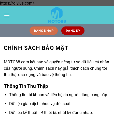
https://qiv.us.com/
Bỏ
qua
nội
dung
ĐĂNG NHẬP
ĐĂNG KÝ
CHÍNH SÁCH BẢO MẬT
MOTO88 cam kết bảo vệ quyền riêng tư và dữ liệu cá nhân
của người dùng. Chính sách này giải thích cách chúng tôi
thu thập, sử dụng và bảo vệ thông tin.
Thông Tin Thu Thập
Thông tin tài khoản và liên hệ do người dùng cung cấp.
Dữ liệu giao dịch phục vụ đối soát.
Dữ liệu kỹ thuật: IP, thiết bị, nhật ký đăng nhập.