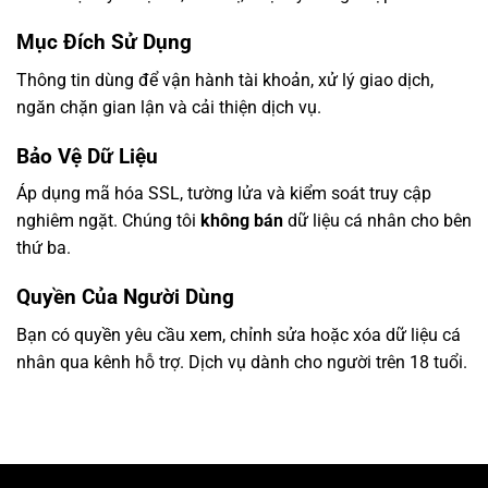
Mục Đích Sử Dụng
Thông tin dùng để vận hành tài khoản, xử lý giao dịch,
ngăn chặn gian lận và cải thiện dịch vụ.
Bảo Vệ Dữ Liệu
Áp dụng mã hóa SSL, tường lửa và kiểm soát truy cập
nghiêm ngặt. Chúng tôi
không bán
dữ liệu cá nhân cho bên
thứ ba.
Quyền Của Người Dùng
Bạn có quyền yêu cầu xem, chỉnh sửa hoặc xóa dữ liệu cá
nhân qua kênh hỗ trợ. Dịch vụ dành cho người trên 18 tuổi.