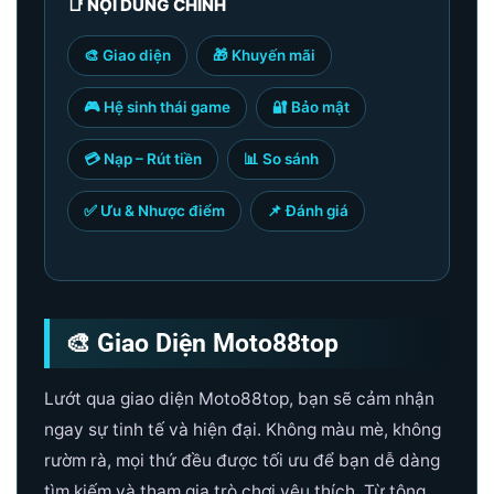
📑 NỘI DUNG CHÍNH
🎨 Giao diện
🎁 Khuyến mãi
🎮 Hệ sinh thái game
🔐 Bảo mật
💳 Nạp – Rút tiền
📊 So sánh
✅ Ưu & Nhược điểm
📌 Đánh giá
🎨 Giao Diện Moto88top
Lướt qua giao diện Moto88top, bạn sẽ cảm nhận
ngay sự tinh tế và hiện đại. Không màu mè, không
rườm rà, mọi thứ đều được tối ưu để bạn dễ dàng
tìm kiếm và tham gia trò chơi yêu thích. Từ tông