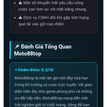
⚠️ Một số khuyến mãi yêu cầu vòng
cược cao hơn so với mặt bằng chung.
⚠️ Dịch vụ CSKH đôi khi gặp tình trạng
quá tải vào giờ cao điểm.
📌 Đánh Giá Tổng Quan
Moto88top
⭐ Chấm điểm: 9.2/10
Moto88top là một làn gió mới đầy hứa hẹn
trong thị trường cá cược trực tuyến. Với giao
diện hiện đại, kho game phong phú và những
ưu đãi hấp dẫn, Moto88top mang đến một
trải nghiệm giải trí chất lượng, đáng để bạn