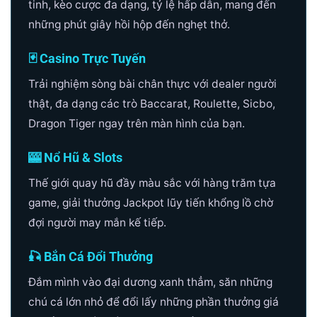
tinh, kèo cược đa dạng, tỷ lệ hấp dẫn, mang đến
những phút giây hồi hộp đến nghẹt thở.
🃏 Casino Trực Tuyến
Trải nghiệm sòng bài chân thực với dealer người
thật, đa dạng các trò Baccarat, Roulette, Sicbo,
Dragon Tiger ngay trên màn hình của bạn.
🎰 Nổ Hũ & Slots
Thế giới quay hũ đầy màu sắc với hàng trăm tựa
game, giải thưởng Jackpot lũy tiến khổng lồ chờ
đợi người may mắn kế tiếp.
🎣 Bắn Cá Đổi Thưởng
Đắm mình vào đại dương xanh thẳm, săn những
chú cá lớn nhỏ để đổi lấy những phần thưởng giá