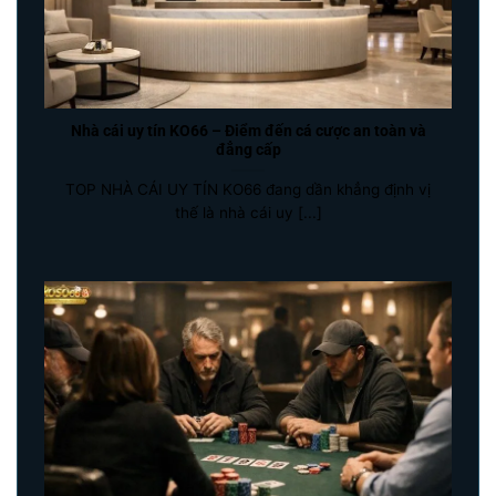
Nhà cái uy tín KO66 – Điểm đến cá cược an toàn và
đẳng cấp
TOP NHÀ CÁI UY TÍN KO66 đang dần khẳng định vị
thế là nhà cái uy [...]