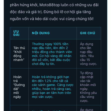
phần hứng khởi, Moto88top luôn có những ưu đãi
độc đáo và giá trị. Đừng bỏ lỡ cơ hội gia tăng
nguồn vốn và kéo dài cuộc vui cùng chúng tôi!
ƯU
NỘI DUNG
GHI CHÚ
ĐÃI
Thưởng ngay 100% tiền
Áp dụng
Tân thủ
nạp đầu tiên, lên đến 2
cho lần
“Khởi
triệu đồng cho thành viên
nạp đầu
động
mới. Cơ hội vàng để nhân
tiên. Yêu
nhanh”
đôi số vốn, bắt đầu cuộc
cầu 15
chơi đầy tự tin.
vòng cược.
Tự động
Hoàn
Hoàn trả không giới hạn
cập nhật
trả
lên đến 1.2% cho tất cả
vào tài
“Đường
các sảnh game. Càng cược
khoản mỗi
dài”
nhiều, hoàn trả càng cao,
ngày.
mỗi
giúp bạn an tâm hơn trên
Không yêu
ngày
mọi ván cược.
cầu vòng
cược.
Áp dụng