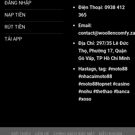
ĐĂNG NHẬP
Điện Thoại: 0938 412
365
NẠP TIỀN
Email:
RÚT TIỀN
contact@woollencomfy.z
TẢI APP
Địa Chỉ:
297/35 Lê Đức
Thọ, Phường 17, Quận
Gò Vấp, TP Hồ Chí Minh
Hastags, tag:
#moto88
#nhacaimoto88
#moto88topnet #casino
#nohu #thethao #banca
#xoso
GIỚI THIỆU
LIÊN HỆ
CHÍNH SÁCH BẢO MẬT
ĐIỀU KHOẢN