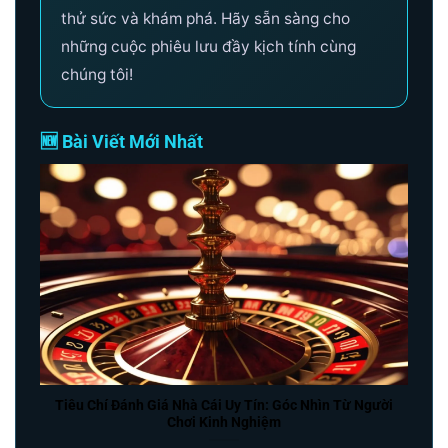
thử sức và khám phá. Hãy sẵn sàng cho
những cuộc phiêu lưu đầy kịch tính cùng
chúng tôi!
🆕 Bài Viết Mới Nhất
Tiêu Chí Đánh Giá Nhà Cái Uy Tín: Góc Nhìn Từ Người
Chơi Kinh Nghiệm