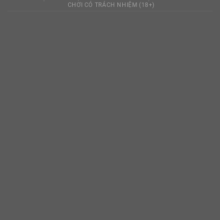
CHƠI CÓ TRÁCH NHIỆM (18+)