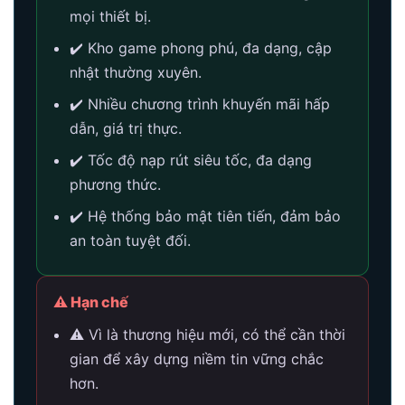
mọi thiết bị.
✔️ Kho game phong phú, đa dạng, cập
nhật thường xuyên.
✔️ Nhiều chương trình khuyến mãi hấp
dẫn, giá trị thực.
✔️ Tốc độ nạp rút siêu tốc, đa dạng
phương thức.
✔️ Hệ thống bảo mật tiên tiến, đảm bảo
an toàn tuyệt đối.
⚠️ Hạn chế
⚠️ Vì là thương hiệu mới, có thể cần thời
gian để xây dựng niềm tin vững chắc
hơn.