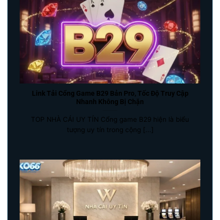
Link Tải Cổng Game B29 Bản Pro, Tốc Độ Truy Cập
Nhanh Không Bị Chặn
TOP NHÀ CÁI UY TÍN Cổng game B29 hiện là biểu
tượng uy tín trong cộng [...]