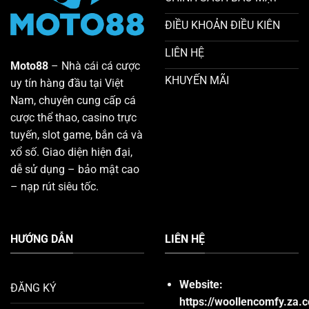
ĐIỀU KHOẢN ĐIỀU KIÊN
LIÊN HỆ
Moto88
– Nhà cái cá cược
KHUYẾN MÃI
uy tín hàng đầu tại Việt
Nam, chuyên cung cấp cá
cược thể thao, casino trực
tuyến, slot game, bắn cá và
xổ số. Giao diện hiện đại,
dễ sử dụng – bảo mật cao
– nạp rút siêu tốc.
HƯỚNG DẪN
LIÊN HỆ
Website:
ĐĂNG KÝ
https://woollencomfy.za.