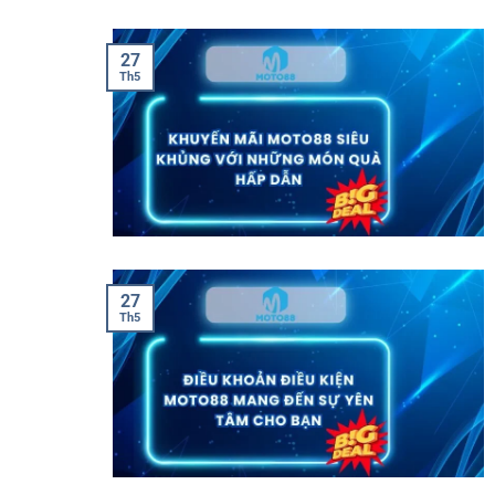
27
Th5
27
Th5