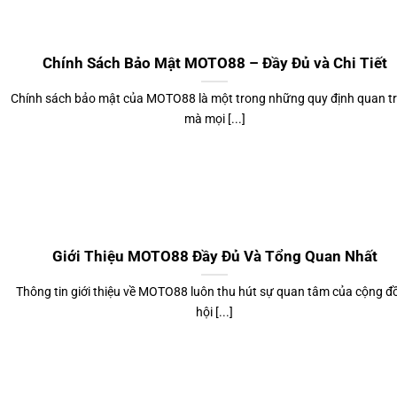
Chính Sách Bảo Mật MOTO88 – Đầy Đủ và Chi Tiết
Chính sách bảo mật của MOTO88 là một trong những quy định quan t
mà mọi [...]
Giới Thiệu MOTO88 Đầy Đủ Và Tổng Quan Nhất
Thông tin giới thiệu về MOTO88 luôn thu hút sự quan tâm của cộng đ
hội [...]