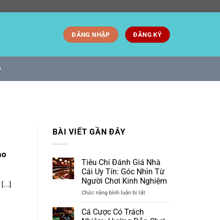
ĐĂNG NHẬP
ĐĂNG KÝ
O
BÀI VIẾT GẦN ĐÂY
ho
Tiêu Chí Đánh Giá Nhà
Cái Uy Tín: Góc Nhìn Từ
Người Chơi Kinh Nghiệm
...]
Chức năng bình luận bị tắt
ở
Tiêu
Chí
Cá Cược Có Trách
Đánh