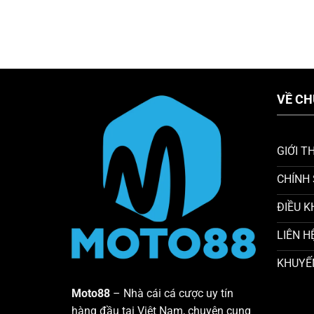
VỀ CH
GIỚI T
CHÍNH
ĐIỀU K
LIÊN H
KHUYẾ
Moto88
– Nhà cái cá cược uy tín
hàng đầu tại Việt Nam, chuyên cung