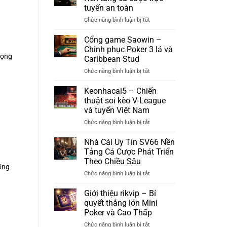
tín
Truy
tuyến an toàn
KO66
Cập
Chức năng bình luận bị tắt
ở
–
Nhanh
Nhà
Điểm
Không
cái
đến
Cổng game Saowin –
Bị
uy
cá
Chặn
Chinh phục Poker 3 lá và
tín
cược
rọng
Caribbean Stud
Xoso66
an
Chức năng bình luận bị tắt
ở
–
toàn
Cổng
Nền
và
game
tảng
Keonhacai5 – Chiến
đẳng
Saowin
cá
cấp
thuật soi kèo V-League
–
cược
và tuyển Việt Nam
Chinh
trực
Chức năng bình luận bị tắt
ở
phục
tuyến
Keonhacai5
Poker
an
–
3
Nhà Cái Uy Tín SV66 Nền
toàn
Chiến
lá
Tảng Cá Cược Phát Triển
thuật
và
Theo Chiều Sâu
soi
Caribbean
ồng
Chức năng bình luận bị tắt
ở
kèo
Stud
Nhà
V-
Cái
League
Giới thiệu rikvip – Bí
Uy
và
quyết thắng lớn Mini
Tín
tuyển
Poker và Cao Thấp
SV66
Việt
Chức năng bình luận bị tắt
ở
Nền
Nam