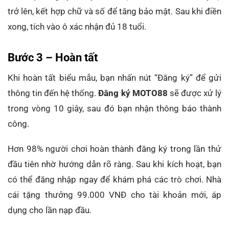
trở lên, kết hợp chữ và số để tăng bảo mật. Sau khi điền
xong, tích vào ô xác nhận đủ 18 tuổi.
Bước 3 – Hoàn tất
Khi hoàn tất biểu mẫu, bạn nhấn nút “Đăng ký” để gửi
thông tin đến hệ thống.
Đăng ký MOTO88
sẽ được xử lý
trong vòng 10 giây, sau đó bạn nhận thông báo thành
công.
Hơn 98% người chơi hoàn thành đăng ký trong lần thử
đầu tiên nhờ hướng dẫn rõ ràng. Sau khi kích hoạt, bạn
có thể đăng nhập ngay để khám phá các trò chơi. Nhà
cái tặng thưởng 99.000 VNĐ cho tài khoản mới, áp
dụng cho lần nạp đầu.