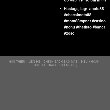
Gò Vấp, TP Hồ Chí Minh
Hastags, tag:
#moto88
#nhacaimoto88
#moto88topnet #casino
#nohu #thethao #banca
#xoso
GIỚI THIỆU
LIÊN HỆ
CHÍNH SÁCH BẢO MẬT
ĐIỀU KHOẢN
CHƠI CÓ TRÁCH NHIỆM (18+)