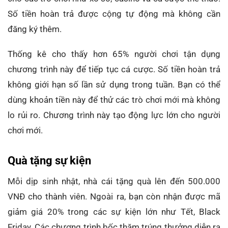
Số tiền hoàn trả được cộng tự động mà không cần
đăng ký thêm.
Thống kê cho thấy hơn 65% người chơi tận dụng
chương trình này để tiếp tục cá cược. Số tiền hoàn trả
không giới hạn số lần sử dụng trong tuần. Bạn có thể
dùng khoản tiền này để thử các trò chơi mới mà không
lo rủi ro. Chương trình này tạo động lực lớn cho người
chơi mới.
Quà tặng sự kiện
Mỗi dịp sinh nhật, nhà cái tặng quà lên đến 500.000
VNĐ cho thành viên. Ngoài ra, bạn còn nhận được mã
giảm giá 20% trong các sự kiện lớn như Tết, Black
Friday. Các chương trình bốc thăm trúng thưởng diễn ra