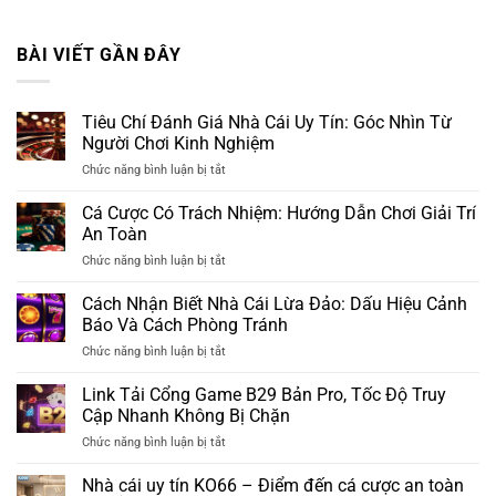
BÀI VIẾT GẦN ĐÂY
Tiêu Chí Đánh Giá Nhà Cái Uy Tín: Góc Nhìn Từ
Người Chơi Kinh Nghiệm
Chức năng bình luận bị tắt
ở
Tiêu
Chí
Cá Cược Có Trách Nhiệm: Hướng Dẫn Chơi Giải Trí
Đánh
An Toàn
Giá
Chức năng bình luận bị tắt
ở
Nhà
Cá
Cái
Cược
Cách Nhận Biết Nhà Cái Lừa Đảo: Dấu Hiệu Cảnh
Uy
Có
Tín:
Báo Và Cách Phòng Tránh
Trách
Góc
Chức năng bình luận bị tắt
ở
Nhiệm:
Nhìn
Cách
Hướng
Từ
Nhận
Link Tải Cổng Game B29 Bản Pro, Tốc Độ Truy
Dẫn
Người
Biết
Chơi
Cập Nhanh Không Bị Chặn
Chơi
Nhà
Giải
Kinh
Chức năng bình luận bị tắt
ở
Cái
Trí
Nghiệm
Link
Lừa
An
Tải
Nhà cái uy tín KO66 – Điểm đến cá cược an toàn
Đảo:
Toàn