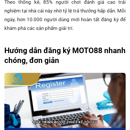
Theo thống kê, 85% người chơi đánh giá cao trải
nghiệm tại nhà cái này nhờ tỷ lệ trả thưởng hấp dẫn. Mỗi
ngày, hơn 10.000 người dùng mới hoàn tất đăng ký để
khám phá các sản phẩm giải trí.
Hướng dẫn đăng ký MOTO88 nhanh
chóng, đơn giản