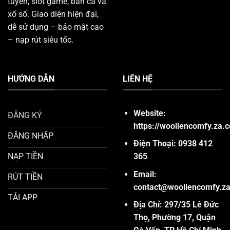
tuyến, slot game, bắn cá và
xổ số. Giao diện hiện đại,
dễ sử dụng – bảo mật cao
– nạp rút siêu tốc.
HƯỚNG DẪN
LIÊN HỆ
Website:
ĐĂNG KÝ
https://woollencomfy.za.
ĐĂNG NHẬP
Điện Thoại: 0938 412
365
NẠP TIỀN
Email:
RÚT TIỀN
contact@woollencomfy.z
TẢI APP
Địa Chỉ:
297/35 Lê Đức
Thọ, Phường 17, Quận