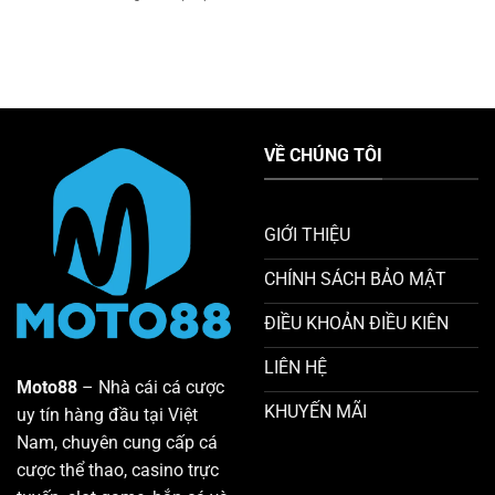
tuyển
Giới
Nền
Việt
thiệu
Tảng
Nam
rikvip
Cá
–
Cược
Bí
Phát
quyết
Triển
thắng
Theo
lớn
Chiều
VỀ CHÚNG TÔI
Mini
Sâu
Poker
và
Cao
GIỚI THIỆU
Thấp
CHÍNH SÁCH BẢO MẬT
ĐIỀU KHOẢN ĐIỀU KIÊN
LIÊN HỆ
Moto88
– Nhà cái cá cược
KHUYẾN MÃI
uy tín hàng đầu tại Việt
Nam, chuyên cung cấp cá
cược thể thao, casino trực