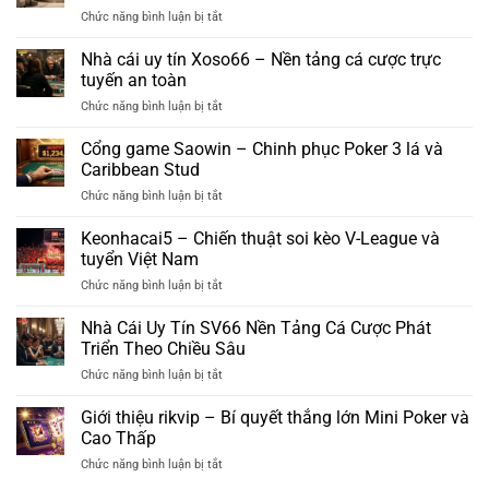
Game
Hiệu
Chức năng bình luận bị tắt
ở
B29
Cảnh
Nhà
Bản
Báo
cái
Nhà cái uy tín Xoso66 – Nền tảng cá cược trực
Pro,
Và
uy
Tốc
tuyến an toàn
Cách
tín
Độ
Phòng
Chức năng bình luận bị tắt
ở
KO66
Truy
Tránh
Nhà
–
Cập
cái
Cổng game Saowin – Chinh phục Poker 3 lá và
Điểm
Nhanh
uy
đến
Caribbean Stud
Không
tín
cá
Bị
Chức năng bình luận bị tắt
ở
Xoso66
cược
Chặn
Cổng
–
an
game
Keonhacai5 – Chiến thuật soi kèo V-League và
Nền
toàn
Saowin
tảng
tuyển Việt Nam
và
–
cá
đẳng
Chức năng bình luận bị tắt
ở
Chinh
cược
cấp
Keonhacai5
phục
trực
–
Nhà Cái Uy Tín SV66 Nền Tảng Cá Cược Phát
Poker
tuyến
Chiến
3
Triển Theo Chiều Sâu
an
thuật
lá
toàn
Chức năng bình luận bị tắt
ở
soi
và
Nhà
kèo
Caribbean
Cái
Giới thiệu rikvip – Bí quyết thắng lớn Mini Poker và
V-
Stud
Uy
League
Cao Thấp
Tín
và
Chức năng bình luận bị tắt
ở
SV66
tuyển
Giới
Nền