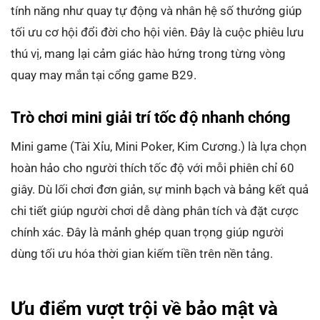
tính năng như quay tự động và nhân hệ số thưởng giúp
tối ưu cơ hội đổi đời cho hội viên. Đây là cuộc phiêu lưu
thú vị, mang lại cảm giác hào hứng trong từng vòng
quay may mắn tại cổng game B29.
Trò chơi mini giải trí tốc độ nhanh chóng
Mini game (Tài Xỉu, Mini Poker, Kim Cương.) là lựa chọn
hoàn hảo cho người thích tốc độ với mỗi phiên chỉ 60
giây. Dù lối chơi đơn giản, sự minh bạch và bảng kết quả
chi tiết giúp người chơi dễ dàng phân tích và đặt cược
chính xác. Đây là mảnh ghép quan trọng giúp người
dùng tối ưu hóa thời gian kiếm tiền trên nền tảng.
Ưu điểm vượt trội về bảo mật và