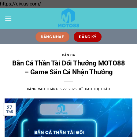
https://qiv.us.com/
Bỏ
qua
nội
dung
ĐĂNG NHẬP
ĐĂNG KÝ
BẮN CÁ
Bắn Cá Thần Tài Đổi Thưởng MOTO88
– Game Săn Cá Nhận Thưởng
ĐĂNG VÀO
THÁNG 5 27, 2025
BỞI
CAO THỊ THẢO
27
Th5