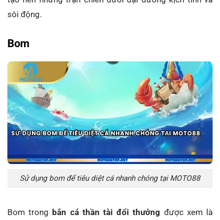
sôi động.
Bom
Sử dụng bom để tiêu diệt cá nhanh chóng tại MOTO88
Bom trong
bắn cá thần tài đổi thưởng
được xem là