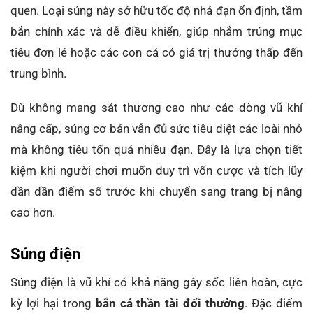
quen. Loại súng này sở hữu tốc độ nhả đạn ổn định, tầm
bắn chính xác và dễ điều khiển, giúp nhắm trúng mục
tiêu đơn lẻ hoặc các con cá có giá trị thưởng thấp đến
trung bình.
Dù không mang sát thương cao như các dòng vũ khí
nâng cấp, súng cơ bản vẫn đủ sức tiêu diệt các loài nhỏ
mà không tiêu tốn quá nhiều đạn. Đây là lựa chọn tiết
kiệm khi người chơi muốn duy trì vốn cược và tích lũy
dần dần điểm số trước khi chuyển sang trang bị nâng
cao hơn.
Súng điện
Súng điện là vũ khí có khả năng gây sốc liên hoàn, cực
kỳ lợi hại trong
bắn cá thần tài đổi thưởng
. Đặc điểm