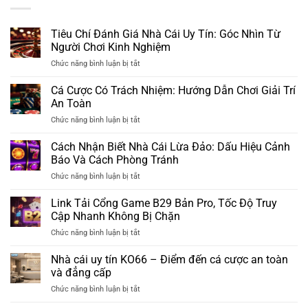
Tiêu Chí Đánh Giá Nhà Cái Uy Tín: Góc Nhìn Từ
Người Chơi Kinh Nghiệm
Chức năng bình luận bị tắt
ở
Tiêu
Chí
Cá Cược Có Trách Nhiệm: Hướng Dẫn Chơi Giải Trí
Đánh
An Toàn
Giá
Chức năng bình luận bị tắt
ở
Nhà
Cá
Cái
Cược
Cách Nhận Biết Nhà Cái Lừa Đảo: Dấu Hiệu Cảnh
Uy
Có
Tín:
Báo Và Cách Phòng Tránh
Trách
Góc
Chức năng bình luận bị tắt
ở
Nhiệm:
Nhìn
Cách
Hướng
Từ
Nhận
Link Tải Cổng Game B29 Bản Pro, Tốc Độ Truy
Dẫn
Người
Biết
Chơi
Cập Nhanh Không Bị Chặn
Chơi
Nhà
Giải
Kinh
Chức năng bình luận bị tắt
ở
Cái
Trí
Nghiệm
Link
Lừa
An
Tải
Nhà cái uy tín KO66 – Điểm đến cá cược an toàn
Đảo:
Toàn
Cổng
Dấu
và đẳng cấp
Game
Hiệu
Chức năng bình luận bị tắt
ở
B29
Cảnh
Nhà
Bản
Báo