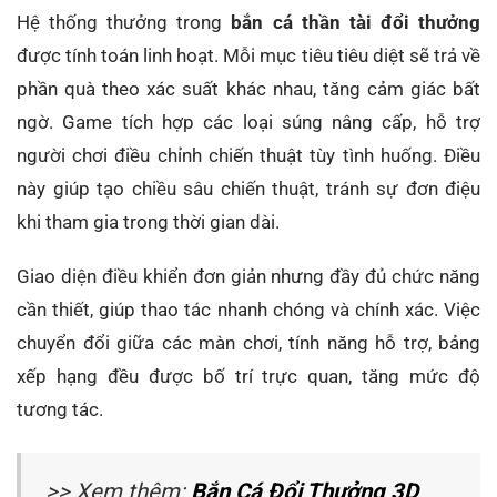
Hệ thống thưởng trong
bắn cá thần tài đổi thưởng
được tính toán linh hoạt. Mỗi mục tiêu tiêu diệt sẽ trả về
phần quà theo xác suất khác nhau, tăng cảm giác bất
ngờ. Game tích hợp các loại súng nâng cấp, hỗ trợ
người chơi điều chỉnh chiến thuật tùy tình huống. Điều
này giúp tạo chiều sâu chiến thuật, tránh sự đơn điệu
khi tham gia trong thời gian dài.
Giao diện điều khiển đơn giản nhưng đầy đủ chức năng
cần thiết, giúp thao tác nhanh chóng và chính xác. Việc
chuyển đổi giữa các màn chơi, tính năng hỗ trợ, bảng
xếp hạng đều được bố trí trực quan, tăng mức độ
tương tác.
>> Xem thêm:
Bắn Cá Đổi Thưởng 3D