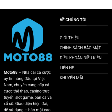
–
Cược
Bí
Phát
quyết
Triển
thắng
Theo
lớn
Chiều
VỀ CHÚNG TÔI
Mini
Sâu
Poker
và
Cao
GIỚI THIỆU
Thấp
CHÍNH SÁCH BẢO MẬT
ĐIỀU KHOẢN ĐIỀU KIÊN
LIÊN HỆ
Moto88
– Nhà cái cá cược
KHUYẾN MÃI
uy tín hàng đầu tại Việt
Nam, chuyên cung cấp cá
cược thể thao, casino trực
tuyến, slot game, bắn cá và
xổ số. Giao diện hiện đại,
dễ sử dụng – bảo mật cao