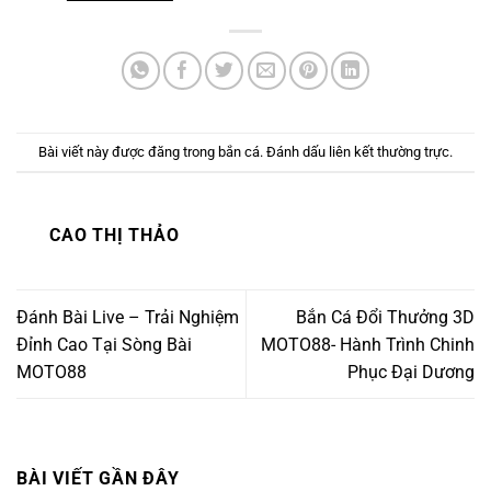
Bài viết này được đăng trong
bắn cá
. Đánh dấu
liên kết thường trực
.
CAO THỊ THẢO
Đánh Bài Live – Trải Nghiệm
Bắn Cá Đổi Thưởng 3D
Đỉnh Cao Tại Sòng Bài
MOTO88- Hành Trình Chinh
MOTO88
Phục Đại Dương
BÀI VIẾT GẦN ĐÂY