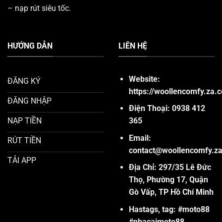
– nạp rút siêu tốc.
HƯỚNG DẪN
LIÊN HỆ
Website:
ĐĂNG KÝ
https://woollencomfy.za.
ĐĂNG NHẬP
Điện Thoại: 0938 412
365
NẠP TIỀN
Email:
RÚT TIỀN
contact@woollencomfy.z
TẢI APP
Địa Chỉ:
297/35 Lê Đức
Thọ, Phường 17, Quận
Gò Vấp, TP Hồ Chí Minh
Hastags, tag:
#moto88
#nhacaimoto88