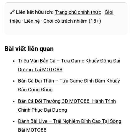
🔗 Liên kết hữu ích:
Trang chủ chính thức
·
Giới
thiệu
·
Liên hệ
·
Chơi có trách nhiệm (18+)
Bài viết liên quan
Triệu Vân Bắn Cá – Tựa Game Khuấy Động Đại
Dương Tại MOTO88
Bắn Cá Đại Thần – Tựa Game Đình Đám Khuấy
Đảo Cộng Đồng
Bắn Cá Đổi Thưởng 3D MOTO88- Hành Trình
Chinh Phục Đại Dương
Đánh Bài Live – Trải Nghiệm Đỉnh Cao Tại Sòng
Bài MOTO88