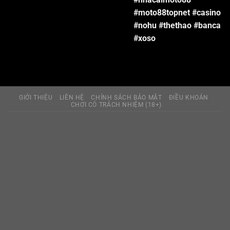
#moto88topnet #casino
#nohu #thethao #banca
#xoso
GIỚI THIỆU
LIÊN HỆ
CHÍNH SÁCH BẢO MẬT
ĐIỀU KHOẢN
CHƠI CÓ TRÁCH NHIỆM (18+)