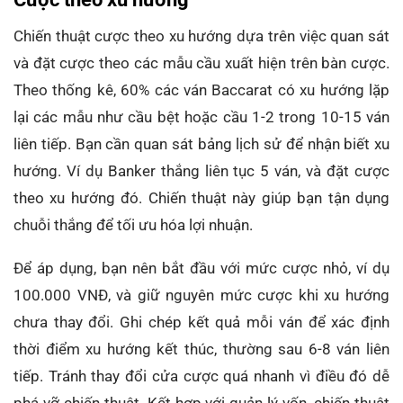
Chiến thuật cược theo xu hướng dựa trên việc quan sát
và đặt cược theo các mẫu cầu xuất hiện trên bàn cược.
Theo thống kê, 60% các ván Baccarat có xu hướng lặp
lại các mẫu như cầu bệt hoặc cầu 1-2 trong 10-15 ván
liên tiếp. Bạn cần quan sát bảng lịch sử để nhận biết xu
hướng. Ví dụ Banker thắng liên tục 5 ván, và đặt cược
theo xu hướng đó. Chiến thuật này giúp bạn tận dụng
chuỗi thắng để tối ưu hóa lợi nhuận.
Để áp dụng, bạn nên bắt đầu với mức cược nhỏ, ví dụ
100.000 VNĐ, và giữ nguyên mức cược khi xu hướng
chưa thay đổi. Ghi chép kết quả mỗi ván để xác định
thời điểm xu hướng kết thúc, thường sau 6-8 ván liên
tiếp. Tránh thay đổi cửa cược quá nhanh vì điều đó dễ