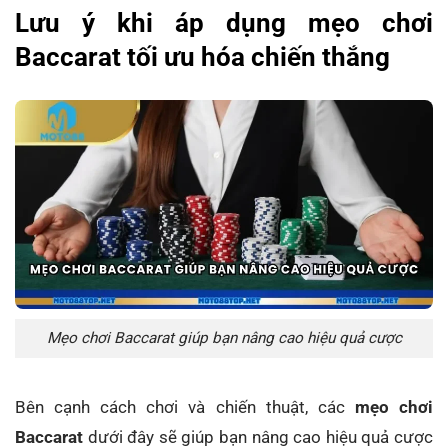
Lưu ý khi áp dụng mẹo chơi
Baccarat tối ưu hóa chiến thắng
Mẹo chơi Baccarat giúp bạn nâng cao hiệu quả cược
Bên cạnh cách chơi và chiến thuật, các
mẹo chơi
Baccarat
dưới đây sẽ giúp bạn nâng cao hiệu quả cược