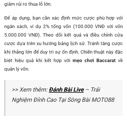
giảm rủi ro thua lỗ lớn.
Để áp dụng, bạn cần xác định mức cược phù hợp với
ngân sách, ví dụ 2% tổng vốn (100.000 VNĐ với vốn
5.000.000 VNĐ). Theo dõi kết quả và điều chỉnh cửa
cược dựa trên xu hướng bảng lịch sử. Tránh tăng cược
khi thắng lớn để duy trì sự ổn định. Chiến thuật này đặc
biệt hiệu quả khi kết hợp với
mẹo chơi Baccarat
về
quản lý vốn.
>> Xem thêm:
Đánh Bài Live
– Trải
Nghiệm Đỉnh Cao Tại Sòng Bài MOTO88