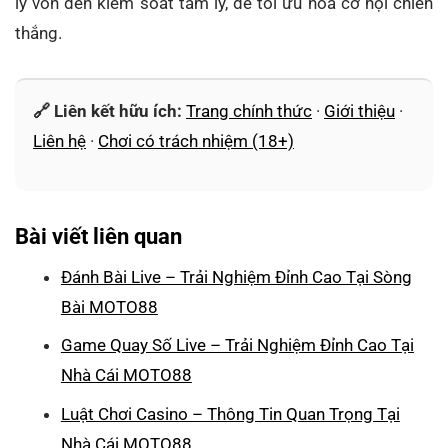
lý vốn đến kiểm soát tâm lý, để tối ưu hóa cơ hội chiến
thắng.
🔗 Liên kết hữu ích:
Trang chính thức
·
Giới thiệu
·
Liên hệ
·
Chơi có trách nhiệm (18+)
Bài viết liên quan
Đánh Bài Live – Trải Nghiệm Đỉnh Cao Tại Sòng
Bài MOTO88
Game Quay Số Live – Trải Nghiệm Đỉnh Cao Tại
Nhà Cái MOTO88
Luật Chơi Casino – Thông Tin Quan Trọng Tại
Nhà Cái MOTO88