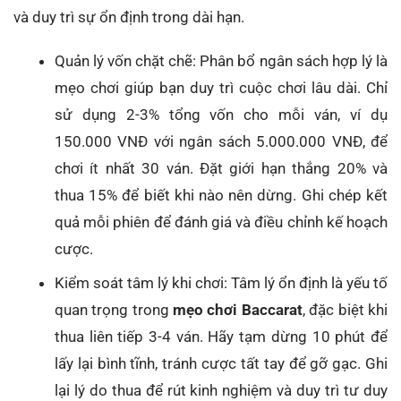
và duy trì sự ổn định trong dài hạn.
Quản lý vốn chặt chẽ: Phân bổ ngân sách hợp lý là
mẹo chơi giúp bạn duy trì cuộc chơi lâu dài. Chỉ
sử dụng 2-3% tổng vốn cho mỗi ván, ví dụ
150.000 VNĐ với ngân sách 5.000.000 VNĐ, để
chơi ít nhất 30 ván. Đặt giới hạn thắng 20% và
thua 15% để biết khi nào nên dừng. Ghi chép kết
quả mỗi phiên để đánh giá và điều chỉnh kế hoạch
cược.
Kiểm soát tâm lý khi chơi: Tâm lý ổn định là yếu tố
quan trọng trong
mẹo chơi Baccarat
, đặc biệt khi
thua liên tiếp 3-4 ván. Hãy tạm dừng 10 phút để
lấy lại bình tĩnh, tránh cược tất tay để gỡ gạc. Ghi
lại lý do thua để rút kinh nghiệm và duy trì tư duy