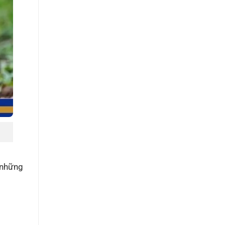
 những