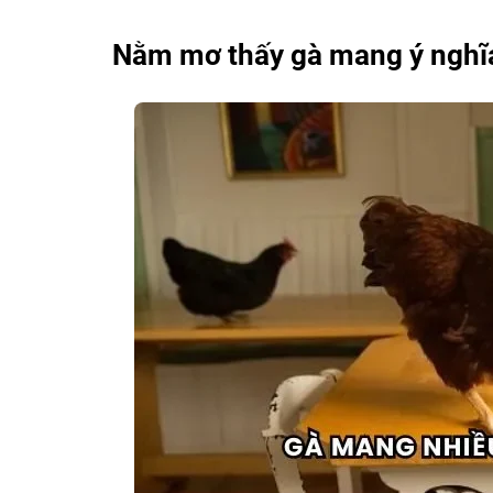
Nằm mơ thấy gà mang ý nghĩa 