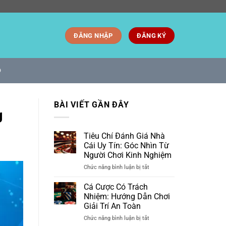
ĐĂNG NHẬP
ĐĂNG KÝ
O
BÀI VIẾT GẦN ĐÂY
g
Tiêu Chí Đánh Giá Nhà
Cái Uy Tín: Góc Nhìn Từ
Người Chơi Kinh Nghiệm
Chức năng bình luận bị tắt
ở
Tiêu
Chí
Cá Cược Có Trách
Đánh
Nhiệm: Hướng Dẫn Chơi
Giá
Giải Trí An Toàn
Nhà
Chức năng bình luận bị tắt
ở
Cái