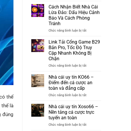
Cá
Uy
Cược
Tín:
Cách Nhận Biết Nhà Cái
Có
Góc
Lừa Đảo: Dấu Hiệu Cảnh
Trách
Nhìn
Báo Và Cách Phòng
Nhiệm:
Từ
Tránh
Hướng
Người
Dẫn
Chức năng bình luận bị tắt
Chơi
ở
Chơi
Kinh
Cách
Giải
Nghiệm
Nhận
Link Tải Cổng Game B29
Trí
Biết
Bản Pro, Tốc Độ Truy
An
Nhà
Cập Nhanh Không Bị
Toàn
Cái
Chặn
Lừa
Đảo:
Chức năng bình luận bị tắt
ở
Dấu
Link
Hiệu
Tải
Nhà cái uy tín KO66 –
Cảnh
Cổng
Điểm đến cá cược an
Báo
Game
toàn và đẳng cấp
Và
B29
Chức năng bình luận bị tắt
Cách
ở
Bản
có thể
Phòng
Nhà
Pro,
 thể là
Tránh
cái
Tốc
Nhà cái uy tín Xoso66 –
uy
Độ
Nền tảng cá cược trực
g đúng
tín
Truy
tuyến an toàn
KO66
Cập
Chức năng bình luận bị tắt
ở
–
Nhanh
Nhà
Điểm
Không