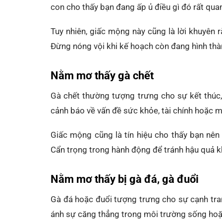
con cho thấy bạn đang ấp ủ điều gì đó rất qua
Tuy nhiên, giấc mộng này cũng là lời khuyên 
Đừng nóng vội khi kế hoạch còn đang hình thà
Nằm mơ thấy gà chết
Gà chết thường tượng trưng cho sự kết thúc,
cảnh báo về vấn đề sức khỏe, tài chính hoặc 
Giấc mộng cũng là tín hiệu cho thấy bạn nên 
Cẩn trọng trong hành động để tránh hậu quả
Nằm mơ thấy bị gà đá, gà đuổi
Gà đá hoặc đuổi tượng trưng cho sự cạnh tra
ánh sự căng thẳng trong môi trường sống hoặ