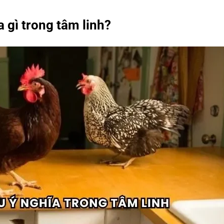
gì trong tâm linh?