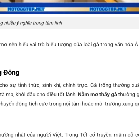
 nhiều ý nghĩa trong tâm linh
 mơ nên hiểu vai trò biểu tượng của loài gà trong văn hóa 
g Đông
o sự tỉnh thức, sinh khí, chính trực. Gà trống thường xuấ
 tà ma, khởi đầu cho điều tốt lành.
Nằm mơ thấy gà
thường g
huyển động tích cực trong nội tâm hoặc môi trường xung q
 thường nhật của người Việt. Trong Tết cổ truyền, mâm cỗ c