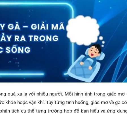
ng quá xa lạ với nhiều người. Mỗi hình ảnh trong giấc mơ 
c khỏe hoặc vận khí. Tùy từng tình huống, giấc mơ về gà có
ẽ phân tích cụ thể từng trường hợp để bạn hiểu và ứng dụn