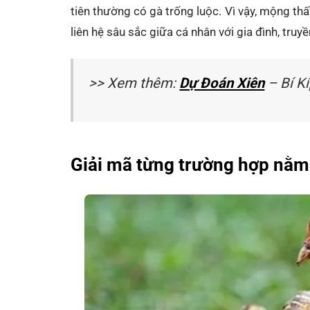
tiên thường có gà trống luộc. Vì vậy, mộng t
liên hệ sâu sắc giữa cá nhân với gia đình, tru
>> Xem thêm:
Dự Đoán Xiên
– Bí K
Giải mã từng trường hợp nằm