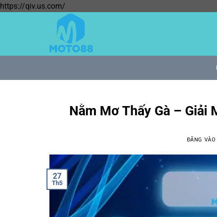
https://qiv.us.com/
Bỏ
qua
nội
dung
Nằm Mơ Thấy Gà – Giải 
ĐĂNG VÀ
27
Th5