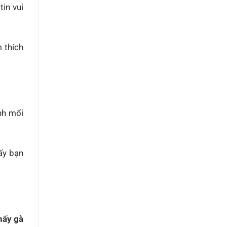
in vui
 thích
nh mối
hấy bạn
hấy gà