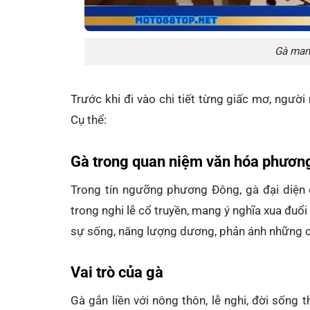
Gà mang
Trước khi đi vào chi tiết từng giấc mơ, người
Cụ thể:
Gà trong quan niệm văn hóa phươn
Trong tín ngưỡng phương Đông, gà đại diện ch
trong nghi lễ cổ truyền, mang ý nghĩa xua đuổi
sự sống, năng lượng dương, phản ánh những c
Vai trò của gà
Gà gắn liền với nông thôn, lễ nghi, đời sống