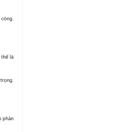
 công.
thể là
trọng.
n phản