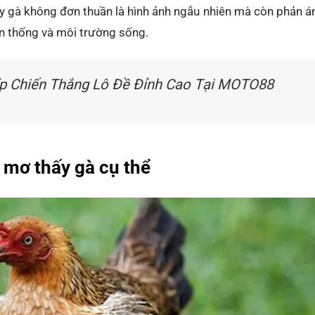
hấy gà không đơn thuần là hình ảnh ngẫu nhiên mà còn phản á
yền thống và môi trường sống.
íp Chiến Thắng Lô Đề Đỉnh Cao Tại MOTO88
 mơ thấy gà cụ thể