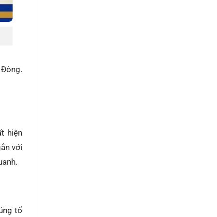
–
Phát
Bí
Triển
quyết
Theo
thắng
Chiều
lớn
Sâu
Mini
Poker
và
Cao
Á Đông.
Thấp
t hiện
ắn với
uanh.
úng tổ