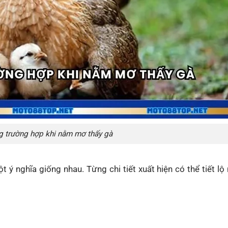
ng trường hợp khi nằm mơ thấy gà
 nghĩa giống nhau. Từng chi tiết xuất hiện có thể tiết lộ