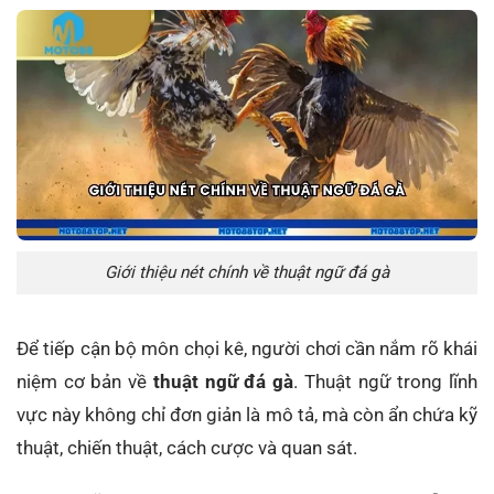
Giới thiệu nét chính về thuật ngữ đá gà
Để tiếp cận bộ môn chọi kê, người chơi cần nắm rõ khái
niệm cơ bản về
thuật ngữ đá gà
. Thuật ngữ trong lĩnh
vực này không chỉ đơn giản là mô tả, mà còn ẩn chứa kỹ
thuật, chiến thuật, cách cược và quan sát.