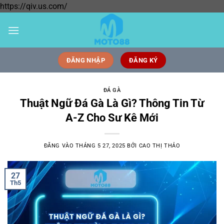
https://qiv.us.com/
Bỏ
qua
nội
dung
ĐĂNG NHẬP
ĐĂNG KÝ
ĐÁ GÀ
Thuật Ngữ Đá Gà Là Gì? Thông Tin Từ
A-Z Cho Sư Kê Mới
ĐĂNG VÀO
THÁNG 5 27, 2025
BỞI
CAO THỊ THẢO
27
Th5