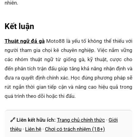
nhiên.
Kết luận
Thuật ngữ đá gà
Moto88 là yếu tố không thể thiếu với
người tham gia chọi kê chuyên nghiệp. Việc nắm vững
các nhóm thuật ngữ từ giống gà, kỹ thuật, cược cho
đến phân tích trận đấu giúp tăng khả năng nhận định và
đưa ra quyết định chính xác. Học đúng phương pháp sẽ
rút ngắn thời gian tiếp cận và nâng cao hiệu quả trong
quá trình theo dõi hoặc thi đấu.
🔗 Liên kết hữu ích:
Trang chủ chính thức
·
Giới
thiệu
·
Liên hệ
·
Chơi có trách nhiệm (18+)