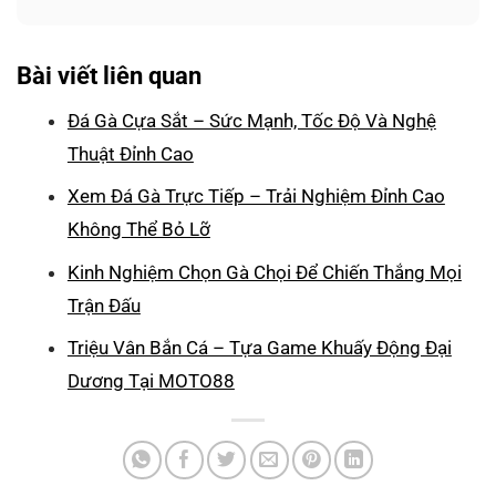
Bài viết liên quan
Đá Gà Cựa Sắt – Sức Mạnh, Tốc Độ Và Nghệ
Thuật Đỉnh Cao
Xem Đá Gà Trực Tiếp – Trải Nghiệm Đỉnh Cao
Không Thể Bỏ Lỡ
Kinh Nghiệm Chọn Gà Chọi Để Chiến Thắng Mọi
Trận Đấu
Triệu Vân Bắn Cá – Tựa Game Khuấy Động Đại
Dương Tại MOTO88