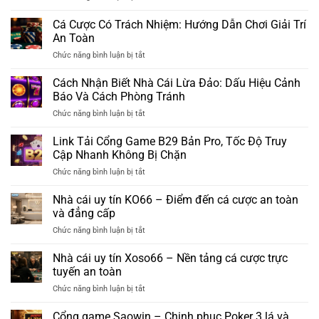
Tiêu
Chí
Cá Cược Có Trách Nhiệm: Hướng Dẫn Chơi Giải Trí
Đánh
An Toàn
Giá
Chức năng bình luận bị tắt
ở
Nhà
Cá
Cái
Cược
Cách Nhận Biết Nhà Cái Lừa Đảo: Dấu Hiệu Cảnh
Uy
Có
Tín:
Báo Và Cách Phòng Tránh
Trách
Góc
Chức năng bình luận bị tắt
ở
Nhiệm:
Nhìn
Cách
Hướng
Từ
Nhận
Link Tải Cổng Game B29 Bản Pro, Tốc Độ Truy
Dẫn
Người
Biết
Chơi
Cập Nhanh Không Bị Chặn
Chơi
Nhà
Giải
Kinh
Chức năng bình luận bị tắt
ở
Cái
Trí
Nghiệm
Link
Lừa
An
Tải
Nhà cái uy tín KO66 – Điểm đến cá cược an toàn
Đảo:
Toàn
Cổng
Dấu
và đẳng cấp
Game
Hiệu
Chức năng bình luận bị tắt
ở
B29
Cảnh
Nhà
Bản
Báo
cái
Nhà cái uy tín Xoso66 – Nền tảng cá cược trực
Pro,
Và
uy
Tốc
tuyến an toàn
Cách
tín
Độ
Phòng
Chức năng bình luận bị tắt
ở
KO66
Truy
Tránh
Nhà
–
Cập
cái
Cổng game Saowin – Chinh phục Poker 3 lá và
Điểm
Nhanh