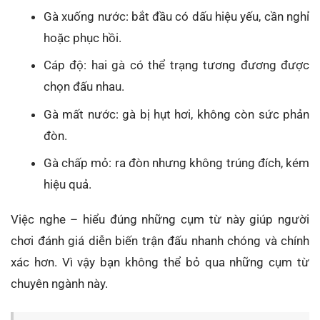
Gà xuống nước: bắt đầu có dấu hiệu yếu, cần nghỉ
hoặc phục hồi.
Cáp độ: hai gà có thể trạng tương đương được
chọn đấu nhau.
Gà mất nước: gà bị hụt hơi, không còn sức phản
đòn.
Gà chấp mỏ: ra đòn nhưng không trúng đích, kém
hiệu quả.
Việc nghe – hiểu đúng những cụm từ này giúp người
chơi đánh giá diễn biến trận đấu nhanh chóng và chính
xác hơn. Vì vậy bạn không thể bỏ qua những cụm từ
chuyên ngành này.