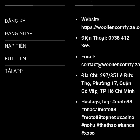
Website:
ĐĂNG KÝ
https://woollencomfy.za.
ĐĂNG NHẬP
Điện Thoại: 0938 412
365
NẠP TIỀN
Email:
RÚT TIỀN
contact@woollencomfy.z
TẢI APP
Địa Chỉ:
297/35 Lê Đức
Thọ, Phường 17, Quận
Gò Vấp, TP Hồ Chí Minh
Hastags, tag:
#moto88
#nhacaimoto88
#moto88topnet #casino
#nohu #thethao #banca
#xoso