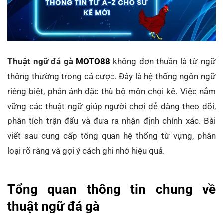
Thuật ngữ đá gà
MOTO88
không đơn thuần là từ ngữ
thông thường trong cá cược. Đây là hệ thống ngôn ngữ
riêng biệt, phản ánh đặc thù bộ môn chọi kê. Việc nắm
vững các thuật ngữ giúp người chơi dễ dàng theo dõi,
phân tích trận đấu và đưa ra nhận định chính xác. Bài
viết sau cung cấp tổng quan hệ thống từ vựng, phân
loại rõ ràng và gợi ý cách ghi nhớ hiệu quả.
Tổng quan thông tin chung về
thuật ngữ đá gà