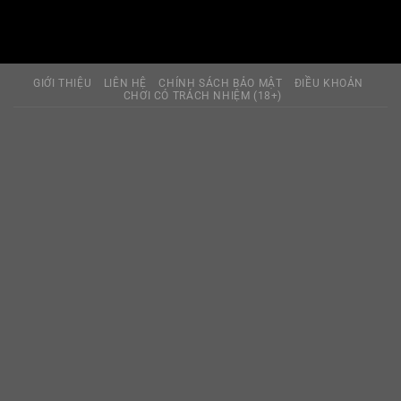
GIỚI THIỆU
LIÊN HỆ
CHÍNH SÁCH BẢO MẬT
ĐIỀU KHOẢN
CHƠI CÓ TRÁCH NHIỆM (18+)